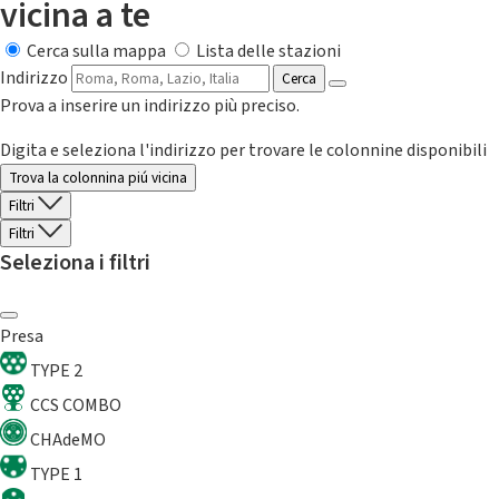
vicina a te
Cerca sulla mappa
Lista delle stazioni
Indirizzo
Cerca
Prova a inserire un indirizzo più preciso.
Digita e seleziona l'indirizzo per trovare le colonnine disponibili
Trova la colonnina piú vicina
Filtri
Filtri
Seleziona i filtri
Presa
TYPE 2
CCS COMBO
CHAdeMO
TYPE 1