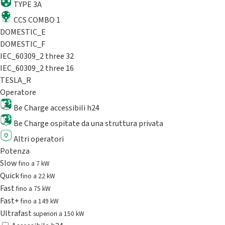
TYPE 3A
CCS COMBO 1
DOMESTIC_E
DOMESTIC_F
IEC_60309_2 three 32
IEC_60309_2 three 16
TESLA_R
Operatore
Be Charge accessibili h24
Be Charge ospitate da una struttura privata
Altri operatori
Potenza
Slow
fino a 7 kW
Quick
fino a 22 kW
Fast
fino a 75 kW
Fast+
fino a 149 kW
Ultrafast
superiori a 150 kW