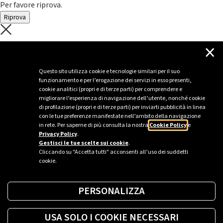
Per favore riprova.
Riprova
C'è un problema con il recupero dei
×
dati.
Questo sito utilizza cookie e tecnologie similari per il suo
funzionamento e per l’erogazione dei servizi in esso presenti,
Per favore riprova piú tardi
cookie analitici (propri e di terze parti) per comprendere e
migliorare l’esperienza di navigazione dell’utente, nonché cookie
Chiudi
di profilazione (propri e di terze parti) per inviarti pubblicità in linea
con le tue preferenze manifestate nell’ambito della navigazione
in rete. Per saperne di più consulta la nostra
Cookie Policy
e
Privacy Policy
.
Sei un’azienda o una PA?
Gestisci le tue scelte sui cookie
.
Cliccando su "Accetta tutti" acconsenti all’uso dei suddetti
cookie.
Trova la soluzione più giusta per te.
PERSONALIZZA
Richiedi una colonnina
USA SOLO I COOKIE NECESSARI