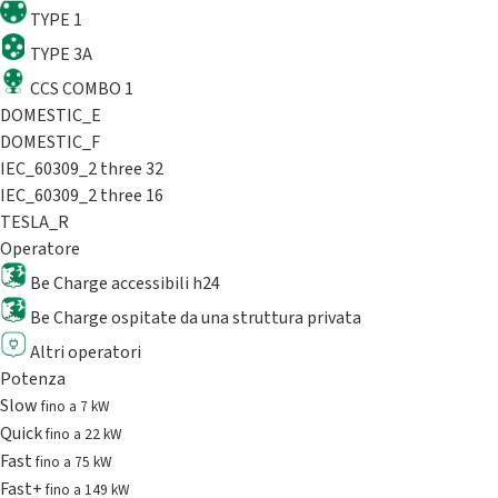
TYPE 1
TYPE 3A
CCS COMBO 1
DOMESTIC_E
DOMESTIC_F
IEC_60309_2 three 32
IEC_60309_2 three 16
TESLA_R
Operatore
Be Charge accessibili h24
Be Charge ospitate da una struttura privata
Altri operatori
Potenza
Slow
fino a 7 kW
Quick
fino a 22 kW
Fast
fino a 75 kW
Fast+
fino a 149 kW