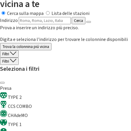
vicina a te
Cerca sulla mappa
Lista delle stazioni
Indirizzo
Cerca
Prova a inserire un indirizzo più preciso.
Digita e seleziona l'indirizzo per trovare le colonnine disponibili
Trova la colonnina piú vicina
Filtri
Filtri
Seleziona i filtri
Presa
TYPE 2
CCS COMBO
CHAdeMO
TYPE 1