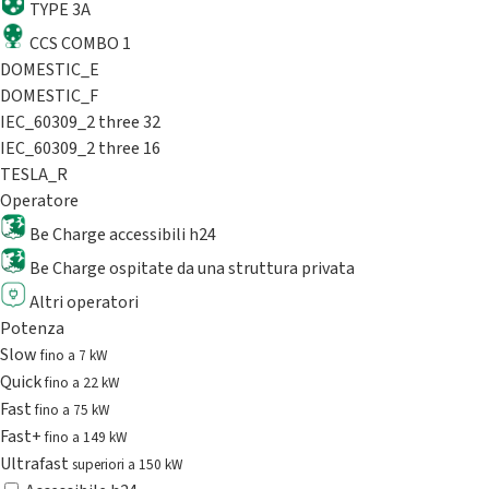
TYPE 3A
CCS COMBO 1
DOMESTIC_E
DOMESTIC_F
IEC_60309_2 three 32
IEC_60309_2 three 16
TESLA_R
Operatore
Be Charge accessibili h24
Be Charge ospitate da una struttura privata
Altri operatori
Potenza
Slow
fino a 7 kW
Quick
fino a 22 kW
Fast
fino a 75 kW
Fast+
fino a 149 kW
Ultrafast
superiori a 150 kW