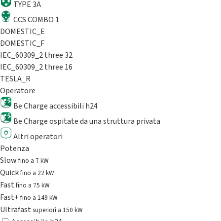
TYPE 3A
CCS COMBO 1
DOMESTIC_E
DOMESTIC_F
IEC_60309_2 three 32
IEC_60309_2 three 16
TESLA_R
Operatore
Be Charge accessibili h24
Be Charge ospitate da una struttura privata
Altri operatori
Potenza
Slow
fino a 7 kW
Quick
fino a 22 kW
Fast
fino a 75 kW
Fast+
fino a 149 kW
Ultrafast
superiori a 150 kW