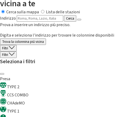
vicina a te
Cerca sulla mappa
Lista delle stazioni
Indirizzo
Cerca
Prova a inserire un indirizzo più preciso.
Digita e seleziona l'indirizzo per trovare le colonnine disponibili
Trova la colonnina piú vicina
Filtri
Filtri
Seleziona i filtri
Presa
TYPE 2
CCS COMBO
CHAdeMO
TYPE 1