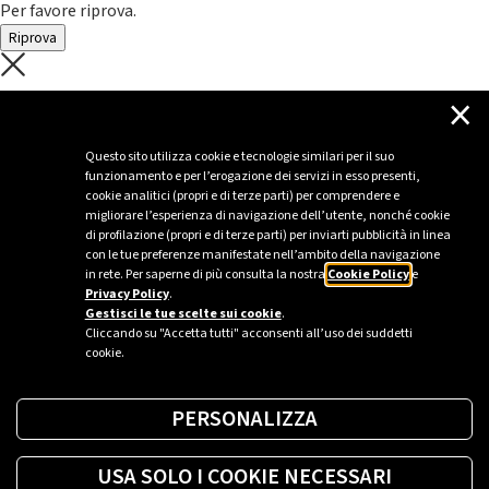
Per favore riprova.
Riprova
C'è un problema con il recupero dei
×
dati.
Questo sito utilizza cookie e tecnologie similari per il suo
funzionamento e per l’erogazione dei servizi in esso presenti,
Per favore riprova piú tardi
cookie analitici (propri e di terze parti) per comprendere e
migliorare l’esperienza di navigazione dell’utente, nonché cookie
Chiudi
di profilazione (propri e di terze parti) per inviarti pubblicità in linea
con le tue preferenze manifestate nell’ambito della navigazione
in rete. Per saperne di più consulta la nostra
Cookie Policy
e
Privacy Policy
.
Sei un’azienda o una PA?
Gestisci le tue scelte sui cookie
.
Cliccando su "Accetta tutti" acconsenti all’uso dei suddetti
cookie.
Trova la soluzione più giusta per te.
PERSONALIZZA
Richiedi una colonnina
USA SOLO I COOKIE NECESSARI