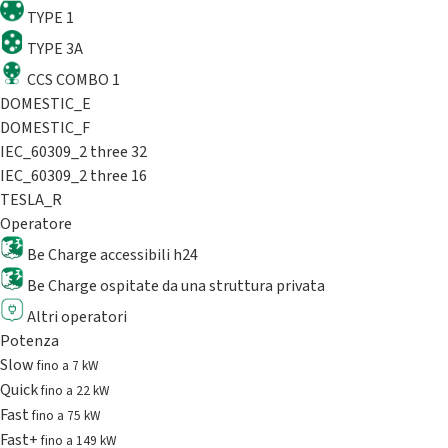
TYPE 1
TYPE 3A
CCS COMBO 1
DOMESTIC_E
DOMESTIC_F
IEC_60309_2 three 32
IEC_60309_2 three 16
TESLA_R
Operatore
Be Charge accessibili h24
Be Charge ospitate da una struttura privata
Altri operatori
Potenza
Slow
fino a 7 kW
Quick
fino a 22 kW
Fast
fino a 75 kW
Fast+
fino a 149 kW