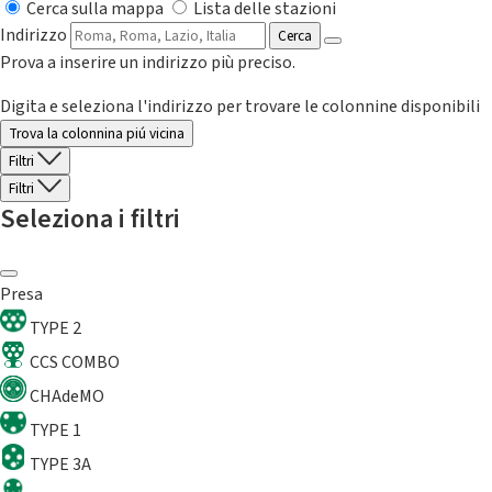
Cerca sulla mappa
Lista delle stazioni
Indirizzo
Cerca
Prova a inserire un indirizzo più preciso.
Digita e seleziona l'indirizzo per trovare le colonnine disponibili
Trova la colonnina piú vicina
Filtri
Filtri
Seleziona i filtri
Presa
TYPE 2
CCS COMBO
CHAdeMO
TYPE 1
TYPE 3A