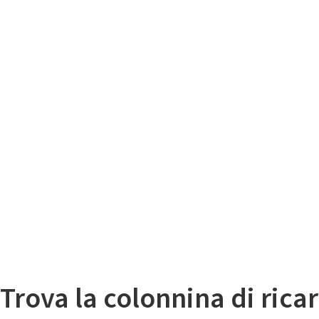
Il
Mappa colonnine di ricarica auto elettriche
Trova la colonnina di ricar