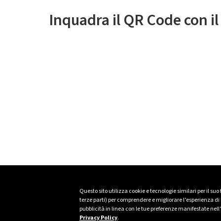
Inquadra il QR Code con i
Questo sito utilizza cookie e tecnologie similari per il suo
terze parti) per comprendere e migliorare l’esperienza di n
pubblicità in linea con le tue preferenze manifestate nell
Privacy Policy
.