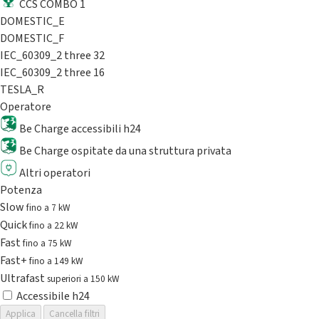
CCS COMBO 1
DOMESTIC_E
DOMESTIC_F
IEC_60309_2 three 32
IEC_60309_2 three 16
TESLA_R
Operatore
Be Charge accessibili h24
Be Charge ospitate da una struttura privata
Altri operatori
Potenza
Slow
fino a 7 kW
Quick
fino a 22 kW
Fast
fino a 75 kW
Fast+
fino a 149 kW
Ultrafast
superiori a 150 kW
Accessibile h24
Applica
Cancella filtri