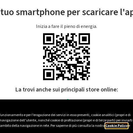
l tuo smartphone per scaricare l'
Inizia a fare il pieno di energia.
La trovi anche sui principali store online:
 funzionamento e per l’erogazione dei servizi in esso presenti, cookie analitici (propri e di
avigazione dell’utente, nonché cookie di profilazione (propri e di terze parti) per inviarti
’ambito della navigazione in rete. Per saperne di più consulta la nostra
Cookie Policy
e