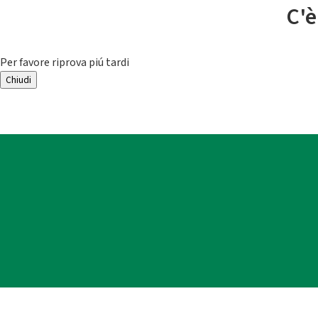
C'è
Per favore riprova piú tardi
Chiudi