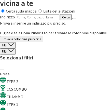
vicina a te
Cerca sulla mappa
Lista delle stazioni
Indirizzo
Cerca
Prova a inserire un indirizzo più preciso.
Digita e seleziona l'indirizzo per trovare le colonnine disponibili
Trova la colonnina piú vicina
Filtri
Filtri
Seleziona i filtri
Presa
TYPE 2
CCS COMBO
CHAdeMO
TYPE 1