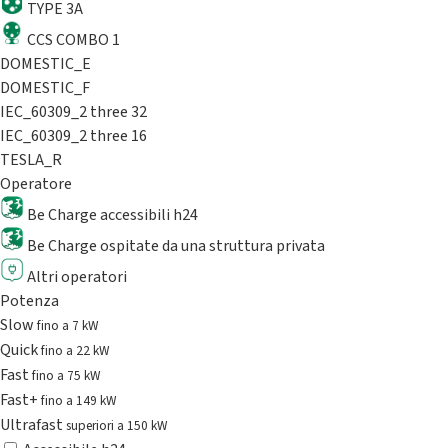
TYPE 3A
CCS COMBO 1
DOMESTIC_E
DOMESTIC_F
IEC_60309_2 three 32
IEC_60309_2 three 16
TESLA_R
Operatore
Be Charge accessibili h24
Be Charge ospitate da una struttura privata
Altri operatori
Potenza
Slow
fino a 7 kW
Quick
fino a 22 kW
Fast
fino a 75 kW
Fast+
fino a 149 kW
Ultrafast
superiori a 150 kW