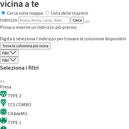
vicina a te
Cerca sulla mappa
Lista delle stazioni
Indirizzo
Cerca
Prova a inserire un indirizzo più preciso.
Digita e seleziona l'indirizzo per trovare le colonnine disponibili
Trova la colonnina piú vicina
Filtri
Filtri
Seleziona i filtri
Presa
TYPE 2
CCS COMBO
CHAdeMO
TYPE 1