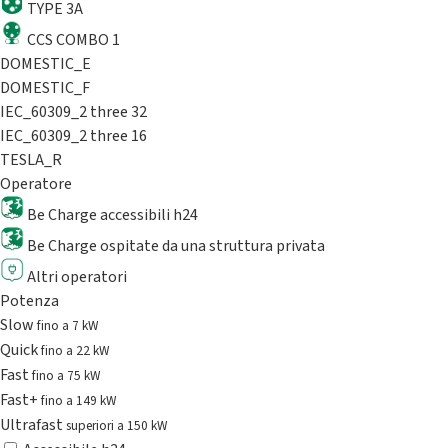
TYPE 3A
CCS COMBO 1
DOMESTIC_E
DOMESTIC_F
IEC_60309_2 three 32
IEC_60309_2 three 16
TESLA_R
Operatore
Be Charge accessibili h24
Be Charge ospitate da una struttura privata
Altri operatori
Potenza
Slow
fino a 7 kW
Quick
fino a 22 kW
Fast
fino a 75 kW
Fast+
fino a 149 kW
Ultrafast
superiori a 150 kW