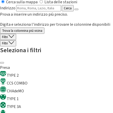
Cerca sulla mappa
Lista delle stazioni
Indirizzo
Cerca
Prova a inserire un indirizzo più preciso.
Digita e seleziona l'indirizzo per trovare le colonnine disponibili
Trova la colonnina piú vicina
Filtri
Filtri
Seleziona i filtri
Presa
TYPE 2
CCS COMBO
CHAdeMO
TYPE 1
TYPE 3A