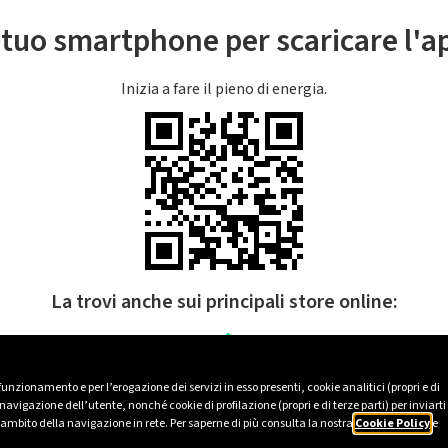
l tuo smartphone per scaricare l'
Inizia a fare il pieno di energia.
La trovi anche sui principali store online:
 funzionamento e per l’erogazione dei servizi in esso presenti, cookie analitici (propri e di
avigazione dell’utente, nonché cookie di profilazione (propri e di terze parti) per inviarti
’ambito della navigazione in rete. Per saperne di più consulta la nostra
Cookie Policy
e