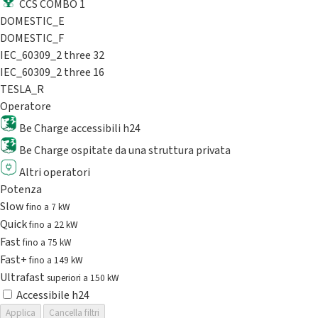
CCS COMBO 1
DOMESTIC_E
DOMESTIC_F
IEC_60309_2 three 32
IEC_60309_2 three 16
TESLA_R
Operatore
Be Charge accessibili h24
Be Charge ospitate da una struttura privata
Altri operatori
Potenza
Slow
fino a 7 kW
Quick
fino a 22 kW
Fast
fino a 75 kW
Fast+
fino a 149 kW
Ultrafast
superiori a 150 kW
Accessibile h24
Applica
Cancella filtri