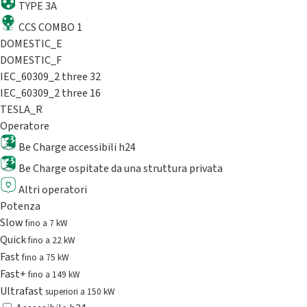
TYPE 3A
CCS COMBO 1
DOMESTIC_E
DOMESTIC_F
IEC_60309_2 three 32
IEC_60309_2 three 16
TESLA_R
Operatore
Be Charge accessibili h24
Be Charge ospitate da una struttura privata
Altri operatori
Potenza
Slow
fino a 7 kW
Quick
fino a 22 kW
Fast
fino a 75 kW
Fast+
fino a 149 kW
Ultrafast
superiori a 150 kW