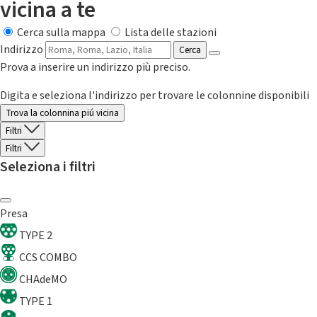
vicina a te
Cerca sulla mappa
Lista delle stazioni
Indirizzo
Cerca
Prova a inserire un indirizzo più preciso.
Digita e seleziona l'indirizzo per trovare le colonnine disponibili
Trova la colonnina piú vicina
Filtri
Filtri
Seleziona i filtri
Presa
TYPE 2
CCS COMBO
CHAdeMO
TYPE 1