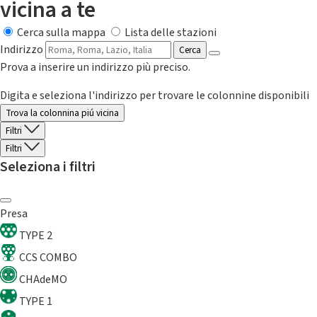
vicina a te
Cerca sulla mappa
Lista delle stazioni
Indirizzo
Cerca
Prova a inserire un indirizzo più preciso.
Digita e seleziona l'indirizzo per trovare le colonnine disponibili
Trova la colonnina piú vicina
Filtri
Filtri
Seleziona i filtri
Presa
TYPE 2
CCS COMBO
CHAdeMO
TYPE 1