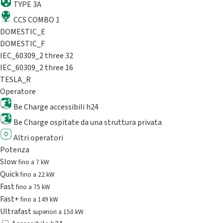
TYPE 3A
CCS COMBO 1
DOMESTIC_E
DOMESTIC_F
IEC_60309_2 three 32
IEC_60309_2 three 16
TESLA_R
Operatore
Be Charge accessibili h24
Be Charge ospitate da una struttura privata
Altri operatori
Potenza
Slow
fino a 7 kW
Quick
fino a 22 kW
Fast
fino a 75 kW
Fast+
fino a 149 kW
Ultrafast
superiori a 150 kW