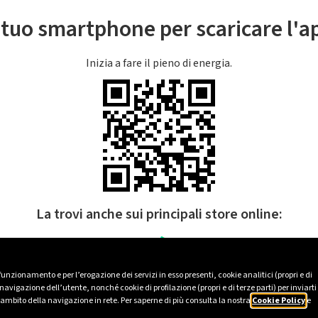
l tuo smartphone per scaricare l'
Inizia a fare il pieno di energia.
La trovi anche sui principali store online:
 funzionamento e per l’erogazione dei servizi in esso presenti, cookie analitici (propri e di
avigazione dell’utente, nonché cookie di profilazione (propri e di terze parti) per inviarti
’ambito della navigazione in rete. Per saperne di più consulta la nostra
Cookie Policy
e