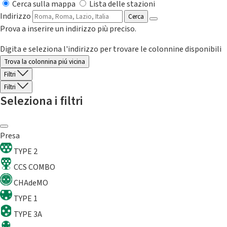
Cerca sulla mappa
Lista delle stazioni
Indirizzo
Cerca
Prova a inserire un indirizzo più preciso.
Digita e seleziona l'indirizzo per trovare le colonnine disponibili
Trova la colonnina piú vicina
Filtri
Filtri
Seleziona i filtri
Presa
TYPE 2
CCS COMBO
CHAdeMO
TYPE 1
TYPE 3A