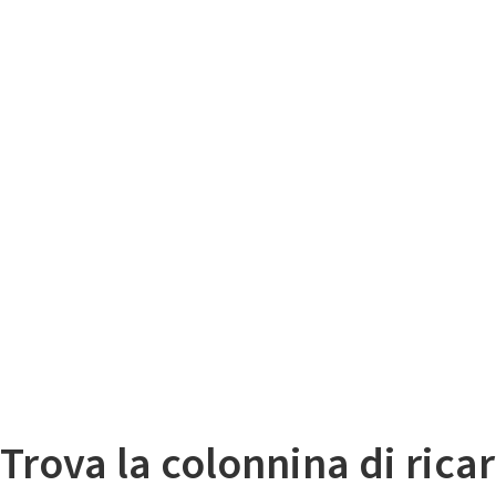
Il
Mappa colonnine di ricarica auto elettriche
Trova la colonnina di ricar