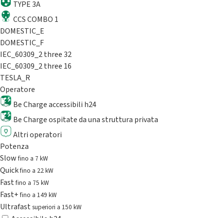
TYPE 3A
CCS COMBO 1
DOMESTIC_E
DOMESTIC_F
IEC_60309_2 three 32
IEC_60309_2 three 16
TESLA_R
Operatore
Be Charge accessibili h24
Be Charge ospitate da una struttura privata
Altri operatori
Potenza
Slow
fino a 7 kW
Quick
fino a 22 kW
Fast
fino a 75 kW
Fast+
fino a 149 kW
Ultrafast
superiori a 150 kW