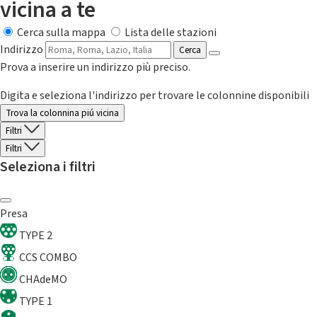
vicina a te
Cerca sulla mappa
Lista delle stazioni
Indirizzo
Cerca
Prova a inserire un indirizzo più preciso.
Digita e seleziona l'indirizzo per trovare le colonnine disponibili
Trova la colonnina piú vicina
Filtri
Filtri
Seleziona i filtri
Presa
TYPE 2
CCS COMBO
CHAdeMO
TYPE 1