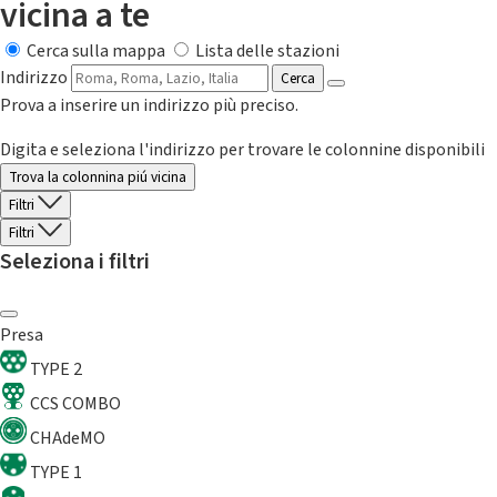
vicina a te
Cerca sulla mappa
Lista delle stazioni
Indirizzo
Cerca
Prova a inserire un indirizzo più preciso.
Digita e seleziona l'indirizzo per trovare le colonnine disponibili
Trova la colonnina piú vicina
Filtri
Filtri
Seleziona i filtri
Presa
TYPE 2
CCS COMBO
CHAdeMO
TYPE 1