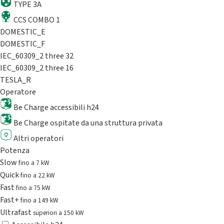
TYPE 3A
CCS COMBO 1
DOMESTIC_E
DOMESTIC_F
IEC_60309_2 three 32
IEC_60309_2 three 16
TESLA_R
Operatore
Be Charge accessibili h24
Be Charge ospitate da una struttura privata
Altri operatori
Potenza
Slow
fino a 7 kW
Quick
fino a 22 kW
Fast
fino a 75 kW
Fast+
fino a 149 kW
Ultrafast
superiori a 150 kW