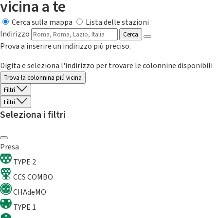
vicina a te
Cerca sulla mappa
Lista delle stazioni
Indirizzo
Cerca
Prova a inserire un indirizzo più preciso.
Digita e seleziona l'indirizzo per trovare le colonnine disponibili
Trova la colonnina piú vicina
Filtri
Filtri
Seleziona i filtri
Presa
TYPE 2
CCS COMBO
CHAdeMO
TYPE 1