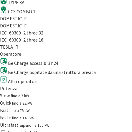
TYPE 3A
CCS COMBO 1
DOMESTIC_E
DOMESTIC_F
IEC_60309_2 three 32
IEC_60309_2 three 16
TESLA_R
Operatore
Be Charge accessibili h24
Be Charge ospitate da una struttura privata
Altri operatori
Potenza
Slow
fino a 7 kW
Quick
fino a 22 kW
Fast
fino a 75 kW
Fast+
fino a 149 kW
Ultrafast
superiori a 150 kW