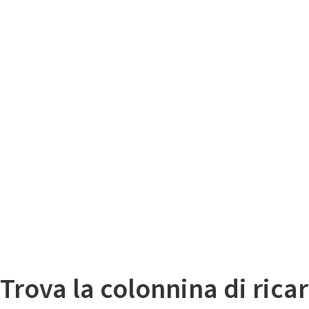
Il
Mappa colonnine di ricarica auto elettriche
Trova la colonnina di ricar