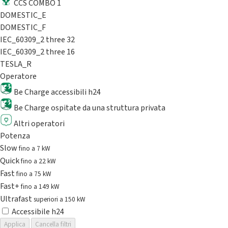
CCS COMBO 1
DOMESTIC_E
DOMESTIC_F
IEC_60309_2 three 32
IEC_60309_2 three 16
TESLA_R
Operatore
Be Charge accessibili h24
Be Charge ospitate da una struttura privata
Altri operatori
Potenza
Slow
fino a 7 kW
Quick
fino a 22 kW
Fast
fino a 75 kW
Fast+
fino a 149 kW
Ultrafast
superiori a 150 kW
Accessibile h24
Applica
Cancella filtri