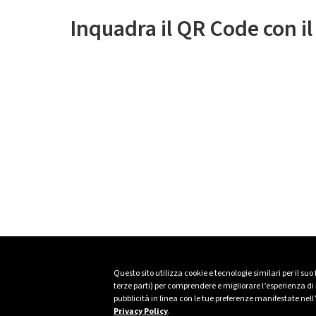
Inquadra il QR Code con i
Questo sito utilizza cookie e tecnologie similari per il suo
terze parti) per comprendere e migliorare l’esperienza di n
pubblicità in linea con le tue preferenze manifestate nell
Privacy Policy
.