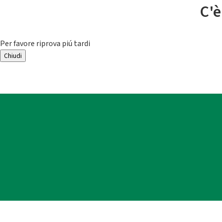
C'è
Per favore riprova piú tardi
Chiudi