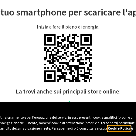
l tuo smartphone per scaricare l'
Inizia a fare il pieno di energia.
La trovi anche sui principali store online:
 funzionamento e per l’erogazione dei servizi in esso presenti, cookie analitici (propri e di
avigazione dell’utente, nonché cookie di profilazione (propri e di terze parti) per inviarti
’ambito della navigazione in rete. Per saperne di più consulta la nostra
Cookie Policy
e