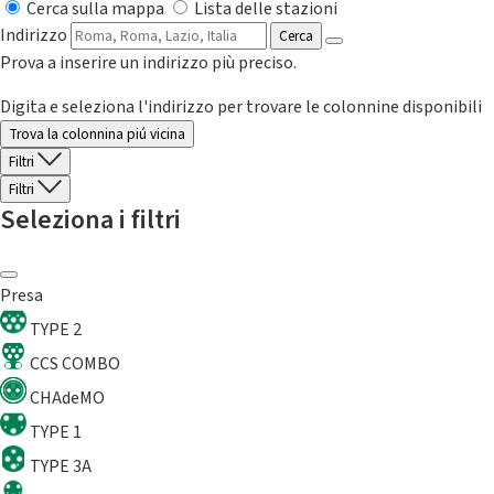
Cerca sulla mappa
Lista delle stazioni
Indirizzo
Cerca
Prova a inserire un indirizzo più preciso.
Digita e seleziona l'indirizzo per trovare le colonnine disponibili
Trova la colonnina piú vicina
Filtri
Filtri
Seleziona i filtri
Presa
TYPE 2
CCS COMBO
CHAdeMO
TYPE 1
TYPE 3A