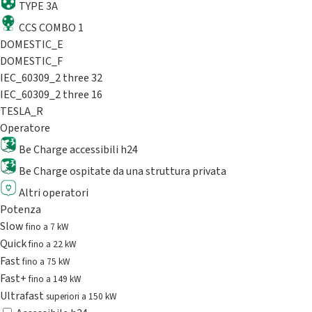
TYPE 3A
CCS COMBO 1
DOMESTIC_E
DOMESTIC_F
IEC_60309_2 three 32
IEC_60309_2 three 16
TESLA_R
Operatore
Be Charge accessibili h24
Be Charge ospitate da una struttura privata
Altri operatori
Potenza
Slow
fino a 7 kW
Quick
fino a 22 kW
Fast
fino a 75 kW
Fast+
fino a 149 kW
Ultrafast
superiori a 150 kW