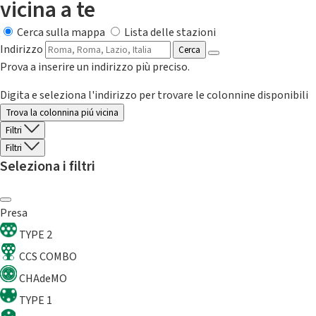
vicina a te
Cerca sulla mappa
Lista delle stazioni
Indirizzo
Cerca
Prova a inserire un indirizzo più preciso.
Digita e seleziona l'indirizzo per trovare le colonnine disponibili
Trova la colonnina piú vicina
Filtri
Filtri
Seleziona i filtri
Presa
TYPE 2
CCS COMBO
CHAdeMO
TYPE 1