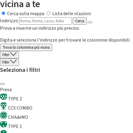
vicina a te
Cerca sulla mappa
Lista delle stazioni
Indirizzo
Cerca
Prova a inserire un indirizzo più preciso.
Digita e seleziona l'indirizzo per trovare le colonnine disponibili
Trova la colonnina piú vicina
Filtri
Filtri
Seleziona i filtri
Presa
TYPE 2
CCS COMBO
CHAdeMO
TYPE 1