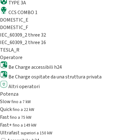
TYPE 3A
CCS COMBO 1
DOMESTIC_E
DOMESTIC_F
IEC_60309_2 three 32
IEC_60309_2 three 16
TESLA_R
Operatore
Be Charge accessibili h24
Be Charge ospitate da una struttura privata
Altri operatori
Potenza
Slow
fino a 7 kW
Quick
fino a 22 kW
Fast
fino a 75 kW
Fast+
fino a 149 kW
Ultrafast
superiori a 150 kW