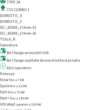
TYPE 3A
CCS COMBO 1
DOMESTIC_E
DOMESTIC_F
IEC_60309_2 three 32
IEC_60309_2 three 16
TESLA_R
Operatore
Be Charge accessibili h24
Be Charge ospitate da una struttura privata
Altri operatori
Potenza
Slow
fino a 7 kW
Quick
fino a 22 kW
Fast
fino a 75 kW
Fast+
fino a 149 kW
Ultrafast
superiori a 150 kW