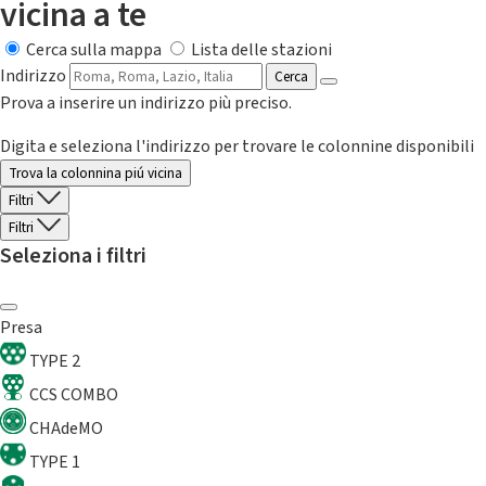
vicina a te
Cerca sulla mappa
Lista delle stazioni
Indirizzo
Cerca
Prova a inserire un indirizzo più preciso.
Digita e seleziona l'indirizzo per trovare le colonnine disponibili
Trova la colonnina piú vicina
Filtri
Filtri
Seleziona i filtri
Presa
TYPE 2
CCS COMBO
CHAdeMO
TYPE 1