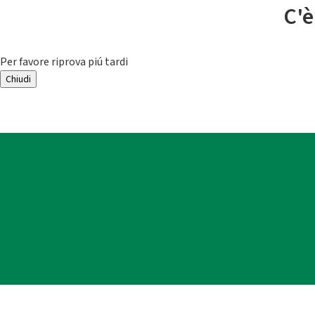
C'è
Per favore riprova piú tardi
Chiudi