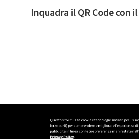
Inquadra il QR Code con i
Questo sito utilizza cookie e tecnologie similari per il suo
terze parti) per comprendere e migliorare l’esperienza di n
pubblicità in linea con le tue preferenze manifestate nell
Privacy Policy
.