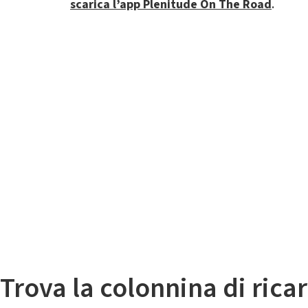
scarica l’app Plenitude On The Road
.
Il
Mappa colonnine di ricarica auto elettriche
Trova la colonnina di ricar