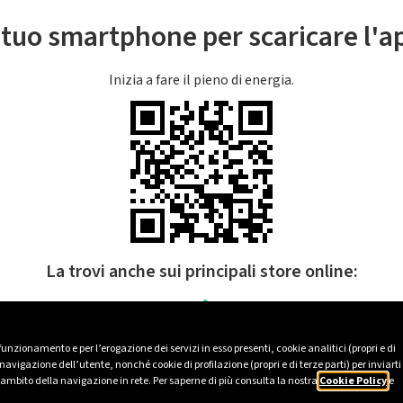
l tuo smartphone per scaricare l'
Inizia a fare il pieno di energia.
La trovi anche sui principali store online:
 funzionamento e per l’erogazione dei servizi in esso presenti, cookie analitici (propri e di
avigazione dell’utente, nonché cookie di profilazione (propri e di terze parti) per inviarti
’ambito della navigazione in rete. Per saperne di più consulta la nostra
Cookie Policy
e