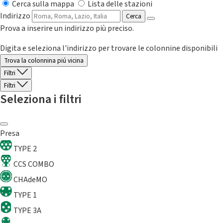
Cerca sulla mappa
Lista delle stazioni
Indirizzo
Cerca
Prova a inserire un indirizzo più preciso.
Digita e seleziona l'indirizzo per trovare le colonnine disponibili
Trova la colonnina piú vicina
Filtri
Filtri
Seleziona i filtri
Presa
TYPE 2
CCS COMBO
CHAdeMO
TYPE 1
TYPE 3A