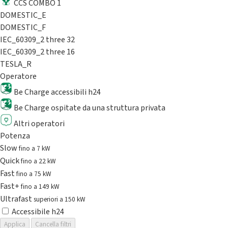
CCS COMBO 1
DOMESTIC_E
DOMESTIC_F
IEC_60309_2 three 32
IEC_60309_2 three 16
TESLA_R
Operatore
Be Charge accessibili h24
Be Charge ospitate da una struttura privata
Altri operatori
Potenza
Slow
fino a 7 kW
Quick
fino a 22 kW
Fast
fino a 75 kW
Fast+
fino a 149 kW
Ultrafast
superiori a 150 kW
Accessibile h24
Applica
Cancella filtri