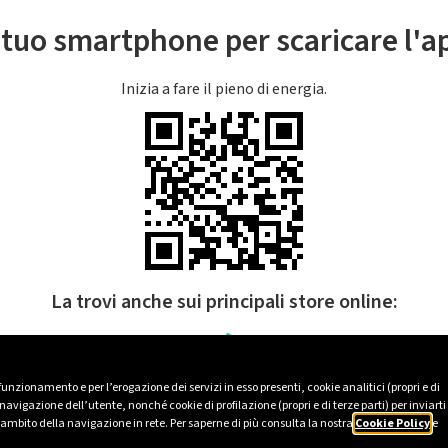
l tuo smartphone per scaricare l'
Inizia a fare il pieno di energia.
La trovi anche sui principali store online:
 funzionamento e per l’erogazione dei servizi in esso presenti, cookie analitici (propri e di
avigazione dell’utente, nonché cookie di profilazione (propri e di terze parti) per inviarti
’ambito della navigazione in rete. Per saperne di più consulta la nostra
Cookie Policy
e