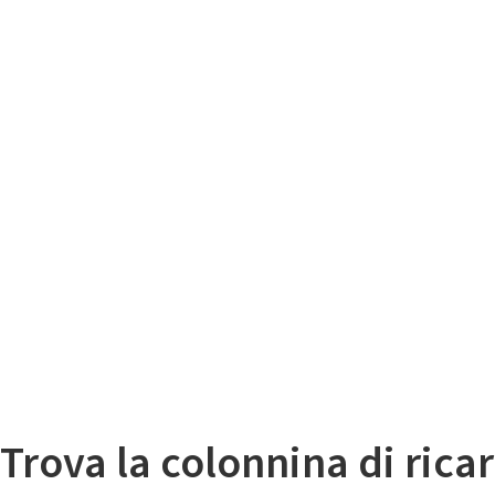
Il
Mappa colonnine di ricarica auto elettriche
Trova la colonnina di ricar