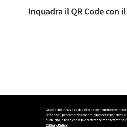
Inquadra il QR Code con i
Questo sito utilizza cookie e tecnologie similari per il suo
terze parti) per comprendere e migliorare l’esperienza di n
pubblicità in linea con le tue preferenze manifestate nell
Privacy Policy
.