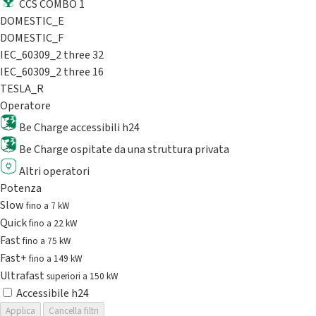
CCS COMBO 1
DOMESTIC_E
DOMESTIC_F
IEC_60309_2 three 32
IEC_60309_2 three 16
TESLA_R
Operatore
Be Charge accessibili h24
Be Charge ospitate da una struttura privata
Altri operatori
Potenza
Slow
fino a 7 kW
Quick
fino a 22 kW
Fast
fino a 75 kW
Fast+
fino a 149 kW
Ultrafast
superiori a 150 kW
Accessibile h24
Applica
Cancella filtri