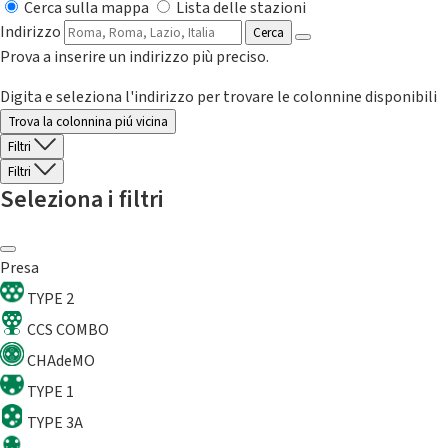
Cerca sulla mappa
Lista delle stazioni
Indirizzo
Cerca
Prova a inserire un indirizzo più preciso.
Digita e seleziona l'indirizzo per trovare le colonnine disponibili
Trova la colonnina piú vicina
Filtri
Filtri
Seleziona i filtri
Presa
TYPE 2
CCS COMBO
CHAdeMO
TYPE 1
TYPE 3A