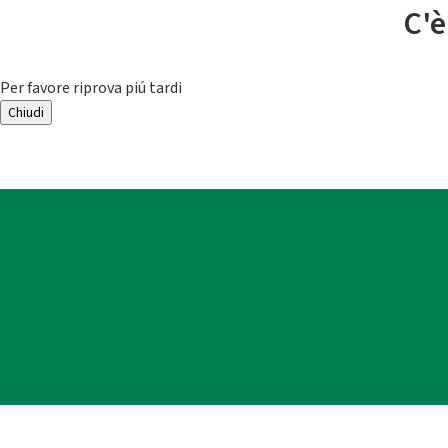
C'è
Per favore riprova piú tardi
Chiudi