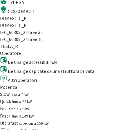
TYPE 3A
CCS COMBO 1
DOMESTIC_E
DOMESTIC_F
IEC_60309_2 three 32
IEC_60309_2 three 16
TESLA_R
Operatore
Be Charge accessibili h24
Be Charge ospitate da una struttura privata
Altri operatori
Potenza
Slow
fino a 7 kW
Quick
fino a 22 kW
Fast
fino a 75 kW
Fast+
fino a 149 kW
Ultrafast
superiori a 150 kW