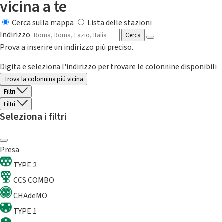
vicina a te
Cerca sulla mappa
Lista delle stazioni
Indirizzo
Cerca
Prova a inserire un indirizzo più preciso.
Digita e seleziona l'indirizzo per trovare le colonnine disponibili
Trova la colonnina piú vicina
Filtri
Filtri
Seleziona i filtri
Presa
TYPE 2
CCS COMBO
CHAdeMO
TYPE 1