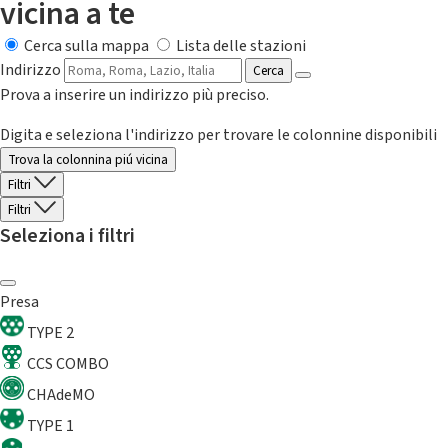
vicina a te
Cerca sulla mappa
Lista delle stazioni
Indirizzo
Cerca
Prova a inserire un indirizzo più preciso.
Digita e seleziona l'indirizzo per trovare le colonnine disponibili
Trova la colonnina piú vicina
Filtri
Filtri
Seleziona i filtri
Presa
TYPE 2
CCS COMBO
CHAdeMO
TYPE 1