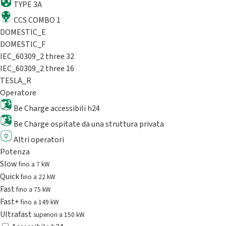
TYPE 3A
CCS COMBO 1
DOMESTIC_E
DOMESTIC_F
IEC_60309_2 three 32
IEC_60309_2 three 16
TESLA_R
Operatore
Be Charge accessibili h24
Be Charge ospitate da una struttura privata
Altri operatori
Potenza
Slow
fino a 7 kW
Quick
fino a 22 kW
Fast
fino a 75 kW
Fast+
fino a 149 kW
Ultrafast
superiori a 150 kW