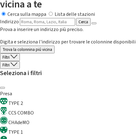
vicina a te
Cerca sulla mappa
Lista delle stazioni
Indirizzo
Cerca
Prova a inserire un indirizzo più preciso.
Digita e seleziona l'indirizzo per trovare le colonnine disponibili
Trova la colonnina piú vicina
Filtri
Filtri
Seleziona i filtri
Presa
TYPE 2
CCS COMBO
CHAdeMO
TYPE 1