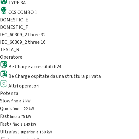
TYPE 3A
CCS COMBO 1
DOMESTIC_E
DOMESTIC_F
IEC_60309_2 three 32
IEC_60309_2 three 16
TESLA_R
Operatore
Be Charge accessibili h24
Be Charge ospitate da una struttura privata
Altri operatori
Potenza
Slow
fino a 7 kW
Quick
fino a 22 kW
Fast
fino a 75 kW
Fast+
fino a 149 kW
Ultrafast
superiori a 150 kW