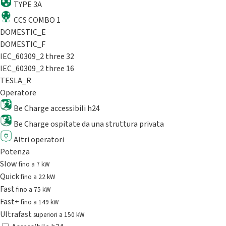
TYPE 3A
CCS COMBO 1
DOMESTIC_E
DOMESTIC_F
IEC_60309_2 three 32
IEC_60309_2 three 16
TESLA_R
Operatore
Be Charge accessibili h24
Be Charge ospitate da una struttura privata
Altri operatori
Potenza
Slow
fino a 7 kW
Quick
fino a 22 kW
Fast
fino a 75 kW
Fast+
fino a 149 kW
Ultrafast
superiori a 150 kW