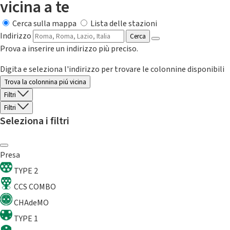
vicina a te
Cerca sulla mappa
Lista delle stazioni
Indirizzo
Cerca
Prova a inserire un indirizzo più preciso.
Digita e seleziona l'indirizzo per trovare le colonnine disponibili
Trova la colonnina piú vicina
Filtri
Filtri
Seleziona i filtri
Presa
TYPE 2
CCS COMBO
CHAdeMO
TYPE 1