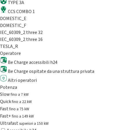
TYPE 3A
CCS COMBO 1
DOMESTIC_E
DOMESTIC_F
IEC_60309_2 three 32
IEC_60309_2 three 16
TESLA_R
Operatore
Be Charge accessibili h24
Be Charge ospitate da una struttura privata
Altri operatori
Potenza
Slow
fino a 7 kW
Quick
fino a 22 kW
Fast
fino a 75 kW
Fast+
fino a 149 kW
Ultrafast
superiori a 150 kW