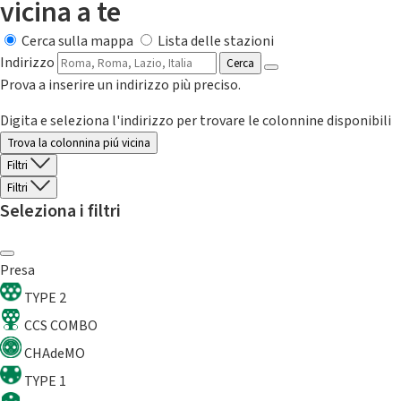
vicina a te
Cerca sulla mappa
Lista delle stazioni
Indirizzo
Cerca
Prova a inserire un indirizzo più preciso.
Digita e seleziona l'indirizzo per trovare le colonnine disponibili
Trova la colonnina piú vicina
Filtri
Filtri
Seleziona i filtri
Presa
TYPE 2
CCS COMBO
CHAdeMO
TYPE 1