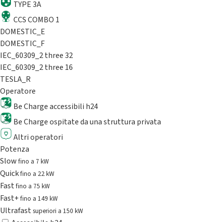
TYPE 3A
CCS COMBO 1
DOMESTIC_E
DOMESTIC_F
IEC_60309_2 three 32
IEC_60309_2 three 16
TESLA_R
Operatore
Be Charge accessibili h24
Be Charge ospitate da una struttura privata
Altri operatori
Potenza
Slow
fino a 7 kW
Quick
fino a 22 kW
Fast
fino a 75 kW
Fast+
fino a 149 kW
Ultrafast
superiori a 150 kW