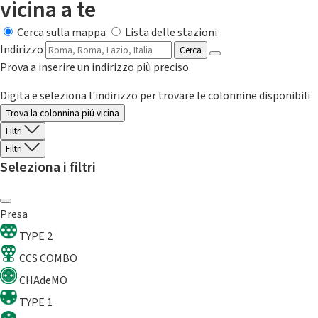
vicina a te
Cerca sulla mappa
Lista delle stazioni
Indirizzo
Cerca
Prova a inserire un indirizzo più preciso.
Digita e seleziona l'indirizzo per trovare le colonnine disponibili
Trova la colonnina piú vicina
Filtri
Filtri
Seleziona i filtri
Presa
TYPE 2
CCS COMBO
CHAdeMO
TYPE 1