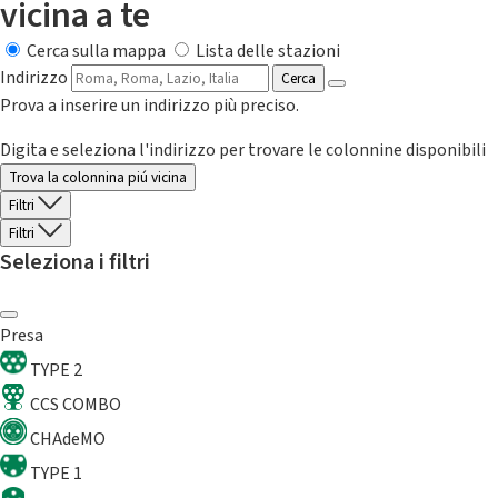
vicina a te
Cerca sulla mappa
Lista delle stazioni
Indirizzo
Cerca
Prova a inserire un indirizzo più preciso.
Digita e seleziona l'indirizzo per trovare le colonnine disponibili
Trova la colonnina piú vicina
Filtri
Filtri
Seleziona i filtri
Presa
TYPE 2
CCS COMBO
CHAdeMO
TYPE 1