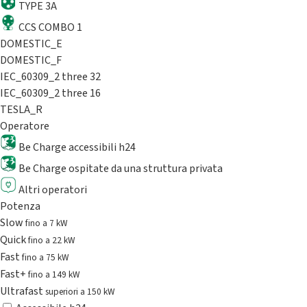
TYPE 3A
CCS COMBO 1
DOMESTIC_E
DOMESTIC_F
IEC_60309_2 three 32
IEC_60309_2 three 16
TESLA_R
Operatore
Be Charge accessibili h24
Be Charge ospitate da una struttura privata
Altri operatori
Potenza
Slow
fino a 7 kW
Quick
fino a 22 kW
Fast
fino a 75 kW
Fast+
fino a 149 kW
Ultrafast
superiori a 150 kW