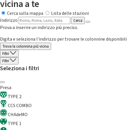
vicina a te
Cerca sulla mappa
Lista delle stazioni
Indirizzo
Cerca
Prova a inserire un indirizzo più preciso.
Digita e seleziona l'indirizzo per trovare le colonnine disponibili
Trova la colonnina piú vicina
Filtri
Filtri
Seleziona i filtri
Presa
TYPE 2
CCS COMBO
CHAdeMO
TYPE 1