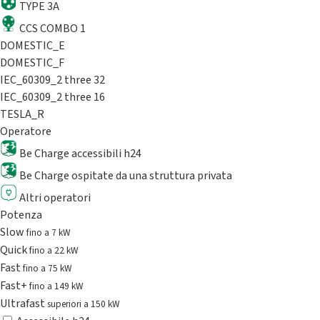
TYPE 3A
CCS COMBO 1
DOMESTIC_E
DOMESTIC_F
IEC_60309_2 three 32
IEC_60309_2 three 16
TESLA_R
Operatore
Be Charge accessibili h24
Be Charge ospitate da una struttura privata
Altri operatori
Potenza
Slow
fino a 7 kW
Quick
fino a 22 kW
Fast
fino a 75 kW
Fast+
fino a 149 kW
Ultrafast
superiori a 150 kW