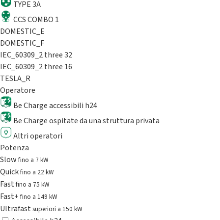
TYPE 3A
CCS COMBO 1
DOMESTIC_E
DOMESTIC_F
IEC_60309_2 three 32
IEC_60309_2 three 16
TESLA_R
Operatore
Be Charge accessibili h24
Be Charge ospitate da una struttura privata
Altri operatori
Potenza
Slow
fino a 7 kW
Quick
fino a 22 kW
Fast
fino a 75 kW
Fast+
fino a 149 kW
Ultrafast
superiori a 150 kW