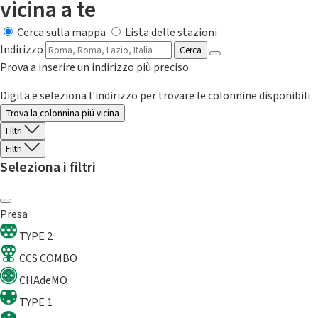
vicina a te
Cerca sulla mappa
Lista delle stazioni
Indirizzo
Cerca
Prova a inserire un indirizzo più preciso.
Digita e seleziona l'indirizzo per trovare le colonnine disponibili
Trova la colonnina piú vicina
Filtri
Filtri
Seleziona i filtri
Presa
TYPE 2
CCS COMBO
CHAdeMO
TYPE 1