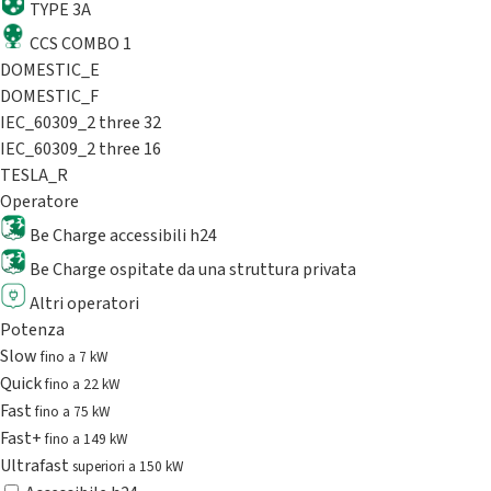
TYPE 3A
CCS COMBO 1
DOMESTIC_E
DOMESTIC_F
IEC_60309_2 three 32
IEC_60309_2 three 16
TESLA_R
Operatore
Be Charge accessibili h24
Be Charge ospitate da una struttura privata
Altri operatori
Potenza
Slow
fino a 7 kW
Quick
fino a 22 kW
Fast
fino a 75 kW
Fast+
fino a 149 kW
Ultrafast
superiori a 150 kW