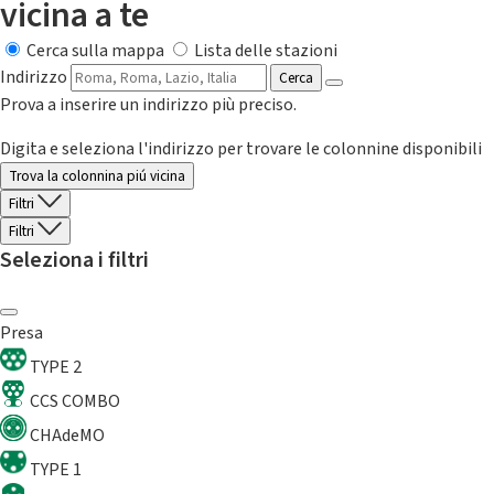
vicina a te
Cerca sulla mappa
Lista delle stazioni
Indirizzo
Cerca
Prova a inserire un indirizzo più preciso.
Digita e seleziona l'indirizzo per trovare le colonnine disponibili
Trova la colonnina piú vicina
Filtri
Filtri
Seleziona i filtri
Presa
TYPE 2
CCS COMBO
CHAdeMO
TYPE 1