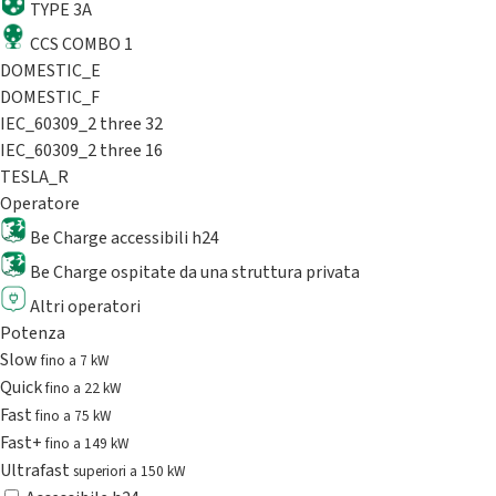
TYPE 3A
CCS COMBO 1
DOMESTIC_E
DOMESTIC_F
IEC_60309_2 three 32
IEC_60309_2 three 16
TESLA_R
Operatore
Be Charge accessibili h24
Be Charge ospitate da una struttura privata
Altri operatori
Potenza
Slow
fino a 7 kW
Quick
fino a 22 kW
Fast
fino a 75 kW
Fast+
fino a 149 kW
Ultrafast
superiori a 150 kW