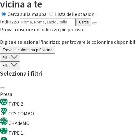
vicina a te
Cerca sulla mappa
Lista delle stazioni
Indirizzo
Cerca
Prova a inserire un indirizzo più preciso.
Digita e seleziona l'indirizzo per trovare le colonnine disponibili
Trova la colonnina piú vicina
Filtri
Filtri
Seleziona i filtri
Presa
TYPE 2
CCS COMBO
CHAdeMO
TYPE 1