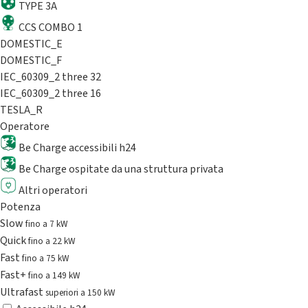
TYPE 3A
CCS COMBO 1
DOMESTIC_E
DOMESTIC_F
IEC_60309_2 three 32
IEC_60309_2 three 16
TESLA_R
Operatore
Be Charge accessibili h24
Be Charge ospitate da una struttura privata
Altri operatori
Potenza
Slow
fino a 7 kW
Quick
fino a 22 kW
Fast
fino a 75 kW
Fast+
fino a 149 kW
Ultrafast
superiori a 150 kW