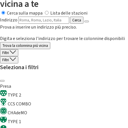
vicina a te
Cerca sulla mappa
Lista delle stazioni
Indirizzo
Cerca
Prova a inserire un indirizzo più preciso.
Digita e seleziona l'indirizzo per trovare le colonnine disponibili
Trova la colonnina piú vicina
Filtri
Filtri
Seleziona i filtri
Presa
TYPE 2
CCS COMBO
CHAdeMO
TYPE 1