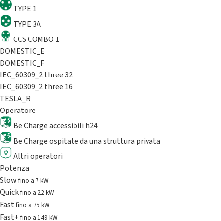
TYPE 1
TYPE 3A
CCS COMBO 1
DOMESTIC_E
DOMESTIC_F
IEC_60309_2 three 32
IEC_60309_2 three 16
TESLA_R
Operatore
Be Charge accessibili h24
Be Charge ospitate da una struttura privata
Altri operatori
Potenza
Slow
fino a 7 kW
Quick
fino a 22 kW
Fast
fino a 75 kW
Fast+
fino a 149 kW