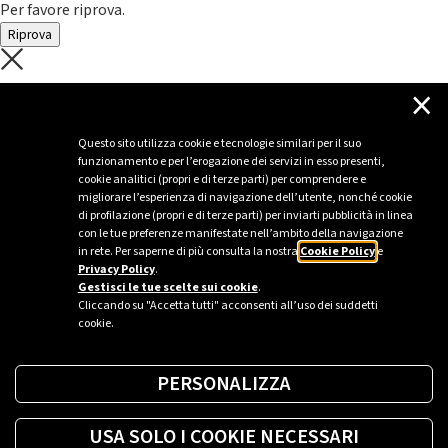
Per favore riprova.
Riprova
C'è un problema con il recupero dei
×
dati.
Questo sito utilizza cookie e tecnologie similari per il suo
funzionamento e per l’erogazione dei servizi in esso presenti,
Per favore riprova piú tardi
cookie analitici (propri e di terze parti) per comprendere e
migliorare l’esperienza di navigazione dell’utente, nonché cookie
Chiudi
di profilazione (propri e di terze parti) per inviarti pubblicità in linea
con le tue preferenze manifestate nell’ambito della navigazione
in rete. Per saperne di più consulta la nostra
Cookie Policy
e
Privacy Policy
.
Sei un’azienda o una PA?
Gestisci le tue scelte sui cookie
.
Cliccando su "Accetta tutti" acconsenti all’uso dei suddetti
cookie.
Trova la soluzione più giusta per te.
PERSONALIZZA
Richiedi una colonnina
USA SOLO I COOKIE NECESSARI