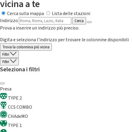
vicina a te
Cerca sulla mappa
Lista delle stazioni
Indirizzo
Cerca
Prova a inserire un indirizzo più preciso.
Digita e seleziona l'indirizzo per trovare le colonnine disponibili
Trova la colonnina piú vicina
Filtri
Filtri
Seleziona i filtri
Presa
TYPE 2
CCS COMBO
CHAdeMO
TYPE 1