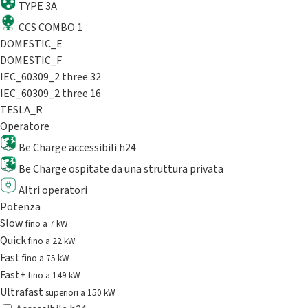
TYPE 3A
CCS COMBO 1
DOMESTIC_E
DOMESTIC_F
IEC_60309_2 three 32
IEC_60309_2 three 16
TESLA_R
Operatore
Be Charge accessibili h24
Be Charge ospitate da una struttura privata
Altri operatori
Potenza
Slow
fino a 7 kW
Quick
fino a 22 kW
Fast
fino a 75 kW
Fast+
fino a 149 kW
Ultrafast
superiori a 150 kW