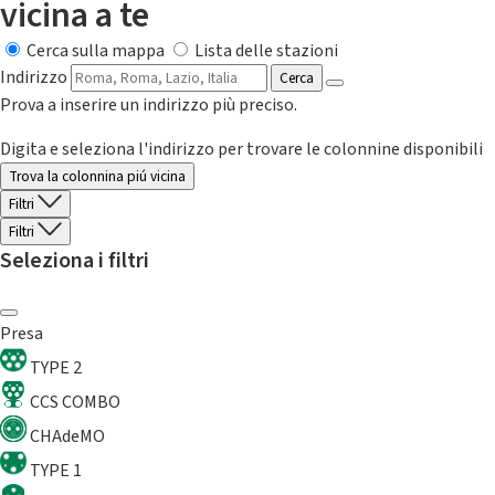
vicina a te
Cerca sulla mappa
Lista delle stazioni
Indirizzo
Cerca
Prova a inserire un indirizzo più preciso.
Digita e seleziona l'indirizzo per trovare le colonnine disponibili
Trova la colonnina piú vicina
Filtri
Filtri
Seleziona i filtri
Presa
TYPE 2
CCS COMBO
CHAdeMO
TYPE 1