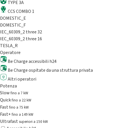
TYPE 3A
CCS COMBO 1
DOMESTIC_E
DOMESTIC_F
IEC_60309_2 three 32
IEC_60309_2 three 16
TESLA_R
Operatore
Be Charge accessibili h24
Be Charge ospitate da una struttura privata
Altri operatori
Potenza
Slow
fino a 7 kW
Quick
fino a 22 kW
Fast
fino a 75 kW
Fast+
fino a 149 kW
Ultrafast
superiori a 150 kW