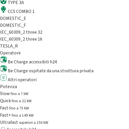
TYPE 3A
CCS COMBO 1
DOMESTIC_E
DOMESTIC_F
IEC_60309_2 three 32
IEC_60309_2 three 16
TESLA_R
Operatore
Be Charge accessibili h24
Be Charge ospitate da una struttura privata
Altri operatori
Potenza
Slow
fino a 7 kW
Quick
fino a 22 kW
Fast
fino a 75 kW
Fast+
fino a 149 kW
Ultrafast
superiori a 150 kW