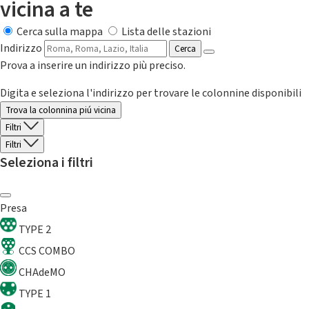
vicina a te
Cerca sulla mappa
Lista delle stazioni
Indirizzo
Cerca
Prova a inserire un indirizzo più preciso.
Digita e seleziona l'indirizzo per trovare le colonnine disponibili
Trova la colonnina piú vicina
Filtri
Filtri
Seleziona i filtri
Presa
TYPE 2
CCS COMBO
CHAdeMO
TYPE 1