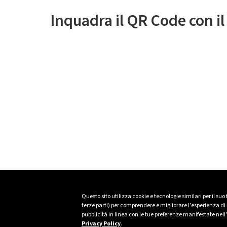
Inquadra il QR Code con i
Questo sito utilizza cookie e tecnologie similari per il suo
terze parti) per comprendere e migliorare l’esperienza di n
pubblicità in linea con le tue preferenze manifestate nell
Privacy Policy
.