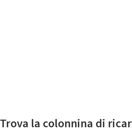
Il
Mappa colonnine di ricarica auto elettriche
Trova la colonnina di ricar