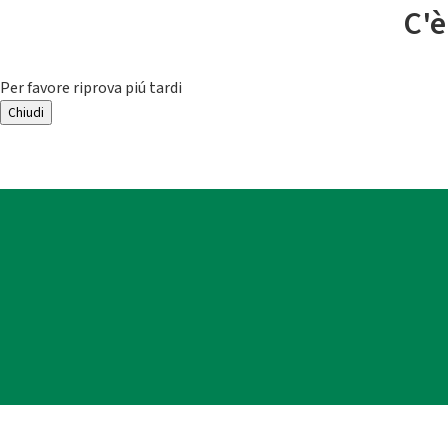
C'è
Per favore riprova piú tardi
Chiudi