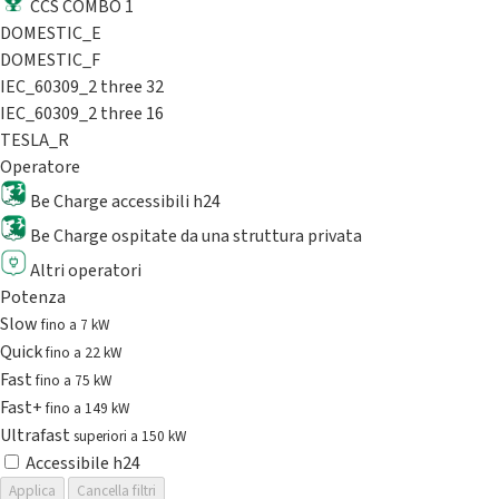
CCS COMBO 1
DOMESTIC_E
DOMESTIC_F
IEC_60309_2 three 32
IEC_60309_2 three 16
TESLA_R
Operatore
Be Charge accessibili h24
Be Charge ospitate da una struttura privata
Altri operatori
Potenza
Slow
fino a 7 kW
Quick
fino a 22 kW
Fast
fino a 75 kW
Fast+
fino a 149 kW
Ultrafast
superiori a 150 kW
Accessibile h24
Applica
Cancella filtri