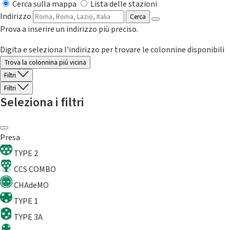
Cerca sulla mappa
Lista delle stazioni
Indirizzo
Cerca
Prova a inserire un indirizzo più preciso.
Digita e seleziona l'indirizzo per trovare le colonnine disponibili
Trova la colonnina piú vicina
Filtri
Filtri
Seleziona i filtri
Presa
TYPE 2
CCS COMBO
CHAdeMO
TYPE 1
TYPE 3A