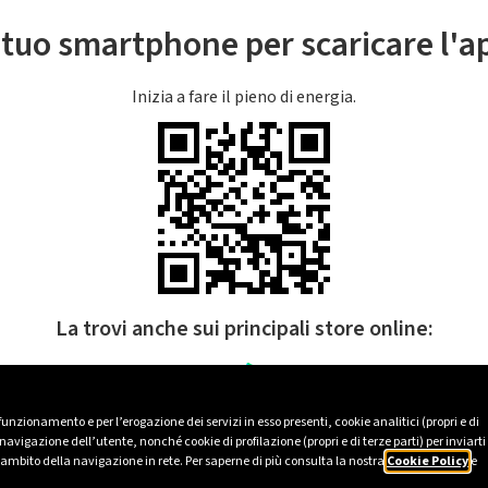
l tuo smartphone per scaricare l'
Inizia a fare il pieno di energia.
La trovi anche sui principali store online:
 funzionamento e per l’erogazione dei servizi in esso presenti, cookie analitici (propri e di
avigazione dell’utente, nonché cookie di profilazione (propri e di terze parti) per inviarti
’ambito della navigazione in rete. Per saperne di più consulta la nostra
Cookie Policy
e