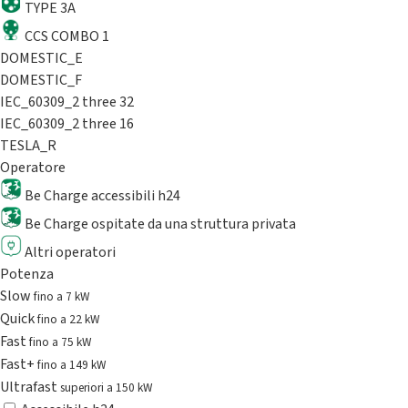
TYPE 3A
CCS COMBO 1
DOMESTIC_E
DOMESTIC_F
IEC_60309_2 three 32
IEC_60309_2 three 16
TESLA_R
Operatore
Be Charge accessibili h24
Be Charge ospitate da una struttura privata
Altri operatori
Potenza
Slow
fino a 7 kW
Quick
fino a 22 kW
Fast
fino a 75 kW
Fast+
fino a 149 kW
Ultrafast
superiori a 150 kW