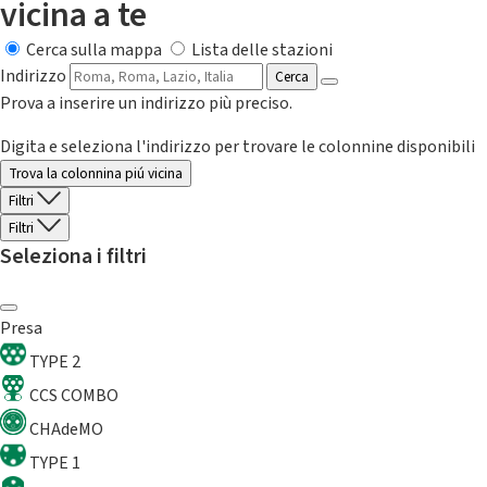
vicina a te
Cerca sulla mappa
Lista delle stazioni
Indirizzo
Cerca
Prova a inserire un indirizzo più preciso.
Digita e seleziona l'indirizzo per trovare le colonnine disponibili
Trova la colonnina piú vicina
Filtri
Filtri
Seleziona i filtri
Presa
TYPE 2
CCS COMBO
CHAdeMO
TYPE 1