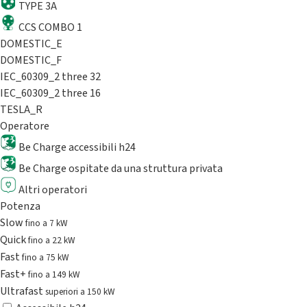
TYPE 3A
CCS COMBO 1
DOMESTIC_E
DOMESTIC_F
IEC_60309_2 three 32
IEC_60309_2 three 16
TESLA_R
Operatore
Be Charge accessibili h24
Be Charge ospitate da una struttura privata
Altri operatori
Potenza
Slow
fino a 7 kW
Quick
fino a 22 kW
Fast
fino a 75 kW
Fast+
fino a 149 kW
Ultrafast
superiori a 150 kW