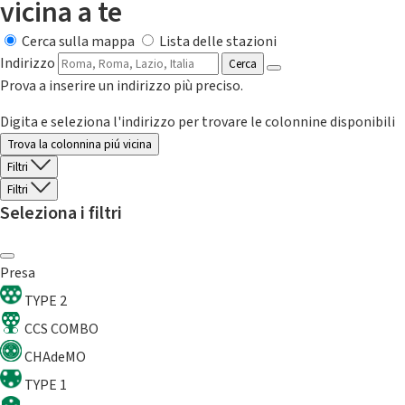
vicina a te
Cerca sulla mappa
Lista delle stazioni
Indirizzo
Cerca
Prova a inserire un indirizzo più preciso.
Digita e seleziona l'indirizzo per trovare le colonnine disponibili
Trova la colonnina piú vicina
Filtri
Filtri
Seleziona i filtri
Presa
TYPE 2
CCS COMBO
CHAdeMO
TYPE 1