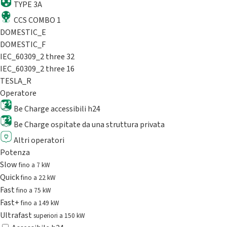
TYPE 3A
CCS COMBO 1
DOMESTIC_E
DOMESTIC_F
IEC_60309_2 three 32
IEC_60309_2 three 16
TESLA_R
Operatore
Be Charge accessibili h24
Be Charge ospitate da una struttura privata
Altri operatori
Potenza
Slow
fino a 7 kW
Quick
fino a 22 kW
Fast
fino a 75 kW
Fast+
fino a 149 kW
Ultrafast
superiori a 150 kW