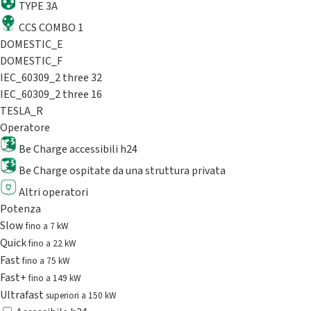
TYPE 3A
CCS COMBO 1
DOMESTIC_E
DOMESTIC_F
IEC_60309_2 three 32
IEC_60309_2 three 16
TESLA_R
Operatore
Be Charge accessibili h24
Be Charge ospitate da una struttura privata
Altri operatori
Potenza
Slow
fino a 7 kW
Quick
fino a 22 kW
Fast
fino a 75 kW
Fast+
fino a 149 kW
Ultrafast
superiori a 150 kW