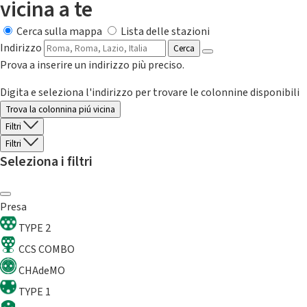
vicina a te
Cerca sulla mappa
Lista delle stazioni
Indirizzo
Cerca
Prova a inserire un indirizzo più preciso.
Digita e seleziona l'indirizzo per trovare le colonnine disponibili
Trova la colonnina piú vicina
Filtri
Filtri
Seleziona i filtri
Presa
TYPE 2
CCS COMBO
CHAdeMO
TYPE 1