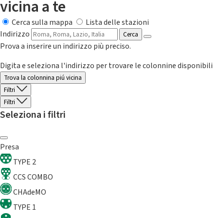
vicina a te
Cerca sulla mappa
Lista delle stazioni
Indirizzo
Cerca
Prova a inserire un indirizzo più preciso.
Digita e seleziona l'indirizzo per trovare le colonnine disponibili
Trova la colonnina piú vicina
Filtri
Filtri
Seleziona i filtri
Presa
TYPE 2
CCS COMBO
CHAdeMO
TYPE 1