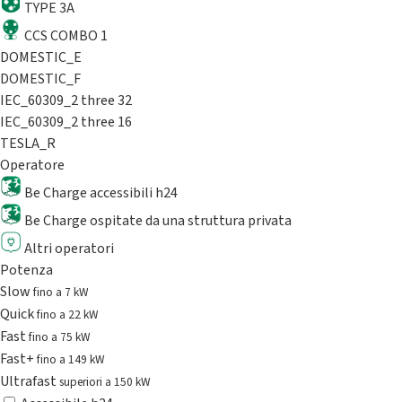
TYPE 3A
CCS COMBO 1
DOMESTIC_E
DOMESTIC_F
IEC_60309_2 three 32
IEC_60309_2 three 16
TESLA_R
Operatore
Be Charge accessibili h24
Be Charge ospitate da una struttura privata
Altri operatori
Potenza
Slow
fino a 7 kW
Quick
fino a 22 kW
Fast
fino a 75 kW
Fast+
fino a 149 kW
Ultrafast
superiori a 150 kW