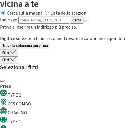
vicina a te
Cerca sulla mappa
Lista delle stazioni
Indirizzo
Cerca
Prova a inserire un indirizzo più preciso.
Digita e seleziona l'indirizzo per trovare le colonnine disponibili
Trova la colonnina piú vicina
Filtri
Filtri
Seleziona i filtri
Presa
TYPE 2
CCS COMBO
CHAdeMO
TYPE 1