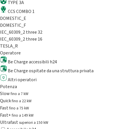
TYPE 3A
CCS COMBO 1
DOMESTIC_E
DOMESTIC_F
IEC_60309_2 three 32
IEC_60309_2 three 16
TESLA_R
Operatore
Be Charge accessibili h24
Be Charge ospitate da una struttura privata
Altri operatori
Potenza
Slow
fino a 7 kW
Quick
fino a 22 kW
Fast
fino a 75 kW
Fast+
fino a 149 kW
Ultrafast
superiori a 150 kW