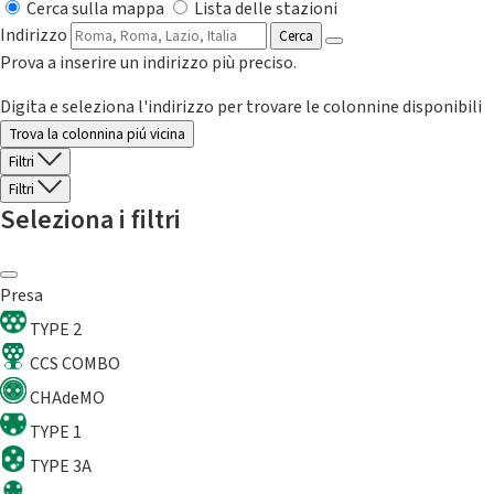
Cerca sulla mappa
Lista delle stazioni
Indirizzo
Cerca
Prova a inserire un indirizzo più preciso.
Digita e seleziona l'indirizzo per trovare le colonnine disponibili
Trova la colonnina piú vicina
Filtri
Filtri
Seleziona i filtri
Presa
TYPE 2
CCS COMBO
CHAdeMO
TYPE 1
TYPE 3A