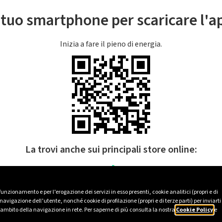
l tuo smartphone per scaricare l'
Inizia a fare il pieno di energia.
La trovi anche sui principali store online:
 funzionamento e per l’erogazione dei servizi in esso presenti, cookie analitici (propri e di
avigazione dell’utente, nonché cookie di profilazione (propri e di terze parti) per inviarti
’ambito della navigazione in rete. Per saperne di più consulta la nostra
Cookie Policy
e