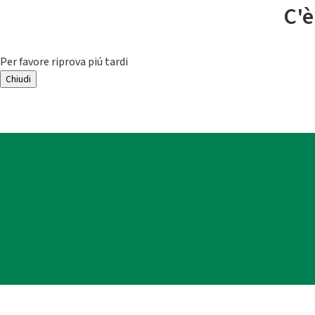
C'è
Per favore riprova piú tardi
Chiudi