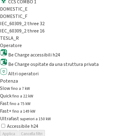
CCS COMBO 1
DOMESTIC_E
DOMESTIC_F
IEC_60309_2 three 32
IEC_60309_2 three 16
TESLA_R
Operatore
Be Charge accessibili h24
Be Charge ospitate da una struttura privata
Altri operatori
Potenza
Slow
fino a 7 kW
Quick
fino a 22 kW
Fast
fino a 75 kW
Fast+
fino a 149 kW
Ultrafast
superiori a 150 kW
Accessibile h24
Applica
Cancella filtri