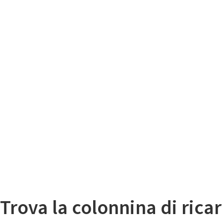
Il
Mappa colonnine di ricarica auto elettriche
Trova la colonnina di ricar