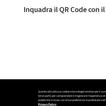
Inquadra il QR Code con i
Questo sito utilizza cookie e tecnologie similari per il suo
terze parti) per comprendere e migliorare l’esperienza di n
pubblicità in linea con le tue preferenze manifestate nell
Privacy Policy
.