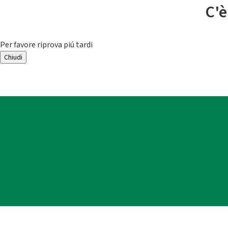
C'è
Per favore riprova piú tardi
Chiudi