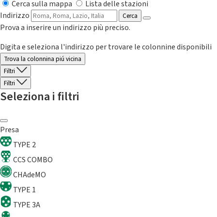
Cerca sulla mappa
Lista delle stazioni
Indirizzo
Cerca
Prova a inserire un indirizzo più preciso.
Digita e seleziona l'indirizzo per trovare le colonnine disponibili
Trova la colonnina piú vicina
Filtri
Filtri
Seleziona i filtri
Presa
TYPE 2
CCS COMBO
CHAdeMO
TYPE 1
TYPE 3A