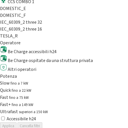
CCS COMBO 1
DOMESTIC_E
DOMESTIC_F
IEC_60309_2 three 32
IEC_60309_2 three 16
TESLA_R
Operatore
Be Charge accessibili h24
Be Charge ospitate da una struttura privata
Altri operatori
Potenza
Slow
fino a 7 kW
Quick
fino a 22 kW
Fast
fino a 75 kW
Fast+
fino a 149 kW
Ultrafast
superiori a 150 kW
Accessibile h24
Applica
Cancella filtri