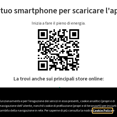
l tuo smartphone per scaricare l'
Inizia a fare il pieno di energia.
La trovi anche sui principali store online:
 funzionamento e per l’erogazione dei servizi in esso presenti, cookie analitici (propri e di
avigazione dell’utente, nonché cookie di profilazione (propri e di terze parti) per inviarti
’ambito della navigazione in rete. Per saperne di più consulta la nostra
Cookie Policy
e