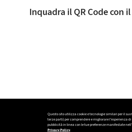
Inquadra il QR Code con i
Questo sito utilizza cookie e tecnologie similari per il suo
terze parti) per comprendere e migliorare l’esperienza di n
pubblicità in linea con le tue preferenze manifestate nell
Privacy Policy
.