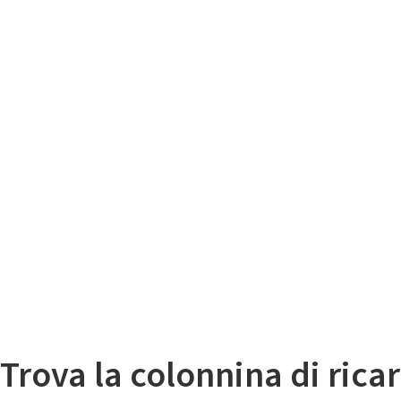
Il
Mappa colonnine di ricarica auto elettriche
Trova la colonnina di ricar