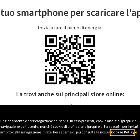
l tuo smartphone per scaricare l'
Inizia a fare il pieno di energia.
La trovi anche sui principali store online:
 funzionamento e per l’erogazione dei servizi in esso presenti, cookie analitici (propri e di
avigazione dell’utente, nonché cookie di profilazione (propri e di terze parti) per inviarti
’ambito della navigazione in rete. Per saperne di più consulta la nostra
Cookie Policy
e