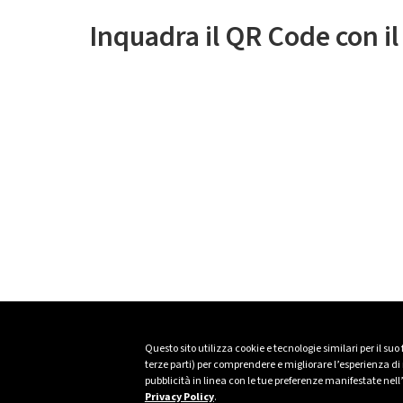
Inquadra il QR Code con i
Questo sito utilizza cookie e tecnologie similari per il suo
terze parti) per comprendere e migliorare l’esperienza di n
pubblicità in linea con le tue preferenze manifestate nell
Privacy Policy
.