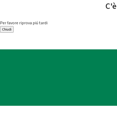
C'è
Per favore riprova piú tardi
Chiudi