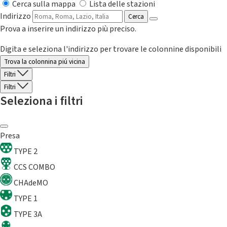
Cerca sulla mappa
Lista delle stazioni
Indirizzo
Cerca
Prova a inserire un indirizzo più preciso.
Digita e seleziona l'indirizzo per trovare le colonnine disponibili
Trova la colonnina piú vicina
Filtri
Filtri
Seleziona i filtri
Presa
TYPE 2
CCS COMBO
CHAdeMO
TYPE 1
TYPE 3A