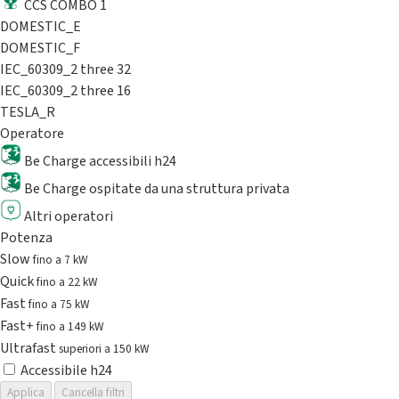
CCS COMBO 1
DOMESTIC_E
DOMESTIC_F
IEC_60309_2 three 32
IEC_60309_2 three 16
TESLA_R
Operatore
Be Charge accessibili h24
Be Charge ospitate da una struttura privata
Altri operatori
Potenza
Slow
fino a 7 kW
Quick
fino a 22 kW
Fast
fino a 75 kW
Fast+
fino a 149 kW
Ultrafast
superiori a 150 kW
Accessibile h24
Applica
Cancella filtri