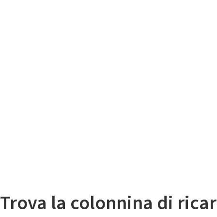
Il
Mappa colonnine di ricarica auto elettriche
Trova la colonnina di ricar