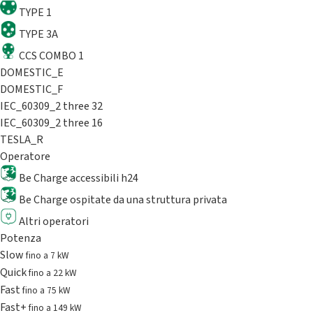
TYPE 1
TYPE 3A
CCS COMBO 1
DOMESTIC_E
DOMESTIC_F
IEC_60309_2 three 32
IEC_60309_2 three 16
TESLA_R
Operatore
Be Charge accessibili h24
Be Charge ospitate da una struttura privata
Altri operatori
Potenza
Slow
fino a 7 kW
Quick
fino a 22 kW
Fast
fino a 75 kW
Fast+
fino a 149 kW