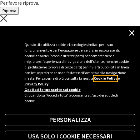
Per favore riprova.
Riprova
C'è un problema con il recupero dei
×
dati.
Questo sito utilizza cookie e tecnologie similari per il suo
funzionamento e per l’erogazione dei servizi in esso presenti,
Per favore riprova piú tardi
cookie analitici (propri e di terze parti) per comprendere e
migliorare l’esperienza di navigazione dell’utente, nonché cookie
Chiudi
di profilazione (propri e di terze parti) per inviarti pubblicità in linea
con le tue preferenze manifestate nell’ambito della navigazione
in rete. Per saperne di più consulta la nostra
Cookie Policy
e
Privacy Policy
.
Sei un’azienda o una PA?
Gestisci le tue scelte sui cookie
.
Cliccando su "Accetta tutti" acconsenti all’uso dei suddetti
cookie.
Trova la soluzione più giusta per te.
PERSONALIZZA
Richiedi una colonnina
USA SOLO I COOKIE NECESSARI