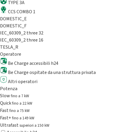
TYPE 3A
CCS COMBO 1
DOMESTIC_E
DOMESTIC_F
IEC_60309_2 three 32
IEC_60309_2 three 16
TESLA_R
Operatore
Be Charge accessibili h24
Be Charge ospitate da una struttura privata
Altri operatori
Potenza
Slow
fino a 7 kW
Quick
fino a 22 kW
Fast
fino a 75 kW
Fast+
fino a 149 kW
Ultrafast
superiori a 150 kW