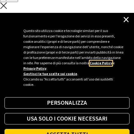
C'è un problema con il recupero dei
×
dati.
Questo sito utilizza cookie e tecnologie similari per il suo
funzionamento e per l’erogazione dei servizi in esso presenti,
Per favore riprova piú tardi
cookie analitici (propri e di terze parti) per comprendere e
migliorare l’esperienza di navigazione dell’utente, nonché cookie
Chiudi
di profilazione (propri e di terze parti) per inviarti pubblicità in linea
con le tue preferenze manifestate nell’ambito della navigazione
in rete. Per saperne di più consulta la nostra
Cookie Policy
e
Privacy Policy
.
Sei un’azienda o una PA?
Gestisci le tue scelte sui cookie
.
Cliccando su "Accetta tutti" acconsenti all’uso dei suddetti
cookie.
Trova la soluzione più giusta per te.
PERSONALIZZA
Richiedi una colonnina
USA SOLO I COOKIE NECESSARI