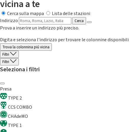
vicina a te
Cerca sulla mappa
Lista delle stazioni
Indirizzo
Cerca
Prova a inserire un indirizzo più preciso.
Digita e seleziona l'indirizzo per trovare le colonnine disponibili
Trova la colonnina piú vicina
Filtri
Filtri
Seleziona i filtri
Presa
TYPE 2
CCS COMBO
CHAdeMO
TYPE 1