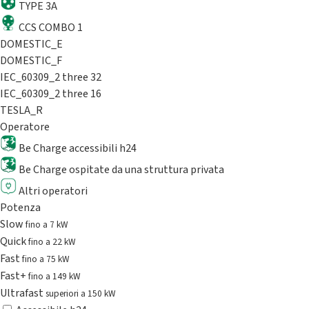
TYPE 3A
CCS COMBO 1
DOMESTIC_E
DOMESTIC_F
IEC_60309_2 three 32
IEC_60309_2 three 16
TESLA_R
Operatore
Be Charge accessibili h24
Be Charge ospitate da una struttura privata
Altri operatori
Potenza
Slow
fino a 7 kW
Quick
fino a 22 kW
Fast
fino a 75 kW
Fast+
fino a 149 kW
Ultrafast
superiori a 150 kW