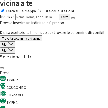
vicina a te
Cerca sulla mappa
Lista delle stazioni
Indirizzo
Cerca
Prova a inserire un indirizzo più preciso.
Digita e seleziona l'indirizzo per trovare le colonnine disponibili
Trova la colonnina piú vicina
Filtri
Filtri
Seleziona i filtri
Presa
TYPE 2
CCS COMBO
CHAdeMO
TYPE 1